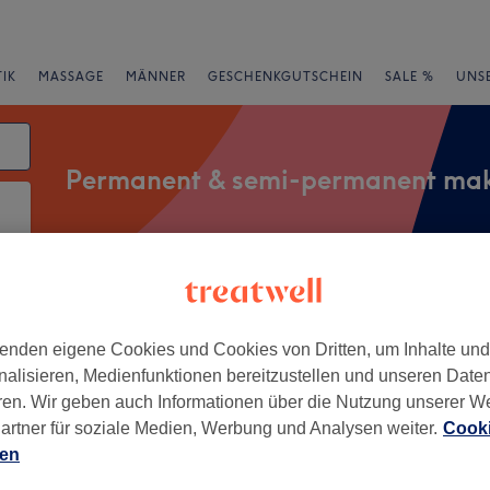
IK
MASSAGE
MÄNNER
GESCHENKGUTSCHEIN
SALE %
UNS
Permanent & semi-permanent ma
rheiten
Salons
Expressangebote
Bewertung
enden eigene Cookies und Cookies von Dritten, um Inhalte un
nt make-up in Thüringen
nalisieren, Medienfunktionen bereitzustellen und unseren Date
ren. Wir geben auch Informationen über die Nutzung unserer W
+
artner für soziale Medien, Werbung und Analysen weiter.
Cooki
ien
8 Bewertungen
−