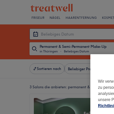
FRISEUR
NÄGEL
HAARENTFERNUNG
KOSMET
Permanent & Semi-Permanent Make-Up
in Thüringen
・
Beliebiges Datum
Sortieren nach
Beliebiger Preis
Besonde
Wir verw
3 Salons die anbieten:
permanent & semi-permane
zu perso
analysie
unsere P
Be You
Richtlin
5,0
Erfurt