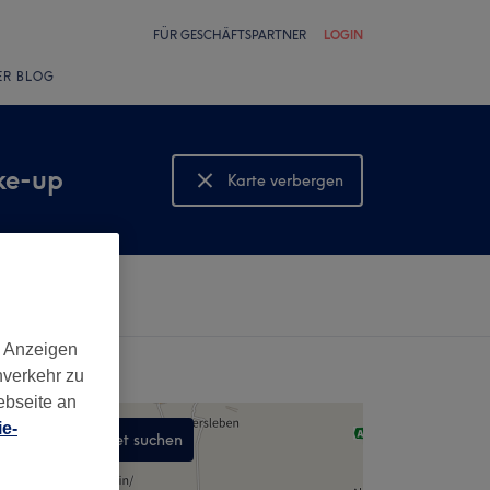
FÜR GESCHÄFTSPARTNER
LOGIN
ER BLOG
ke-up
Karte verbergen
Karte anzeigen
d Anzeigen
nverkehr zu
ebseite an
e-
In diesem Gebiet suchen
,