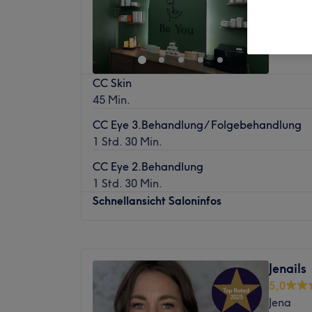
CC Skin
45 Min.
CC Eye 3.Behandlung/ Folgebehandlung
1 Std. 30 Min.
CC Eye 2.Behandlung
1 Std. 30 Min.
Schnellansicht Saloninfos
Montag
08:30
–
14:00
Dienstag
12:00
–
18:00
Jenails
Mittwoch
08:30
–
14:00
5,0
Donnerstag
12:00
–
18:00
Jena
Freitag
08:30
–
14:00