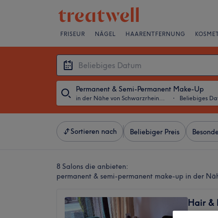
FRISEUR
NÄGEL
HAARENTFERNUNG
KOSMET
Permanent & Semi-Permanent Make-Up
in der Nähe von Schwarzrheindorf, Bonn
・
Beliebiges D
Sortieren nach
Beliebiger Preis
Besonde
8 Salons die anbieten:
permanent & semi-permanent make-up in der Näh
Hair &
4,7