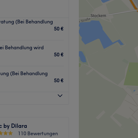
 professionellen Arbeit
ratung (Bei Behandlung
 Beauty Design in Bonn-
50 €
s nur um dich, deine Haare
ei Behandlung wird
50 €
r Gehminute von den
nn Nordstraße aus.
ung (Bei Behandlung
50 €
 empfangen dich mit einem
ergessliches und
chen. Neben Deutsch
c by Dilara
.
110 Bewertungen