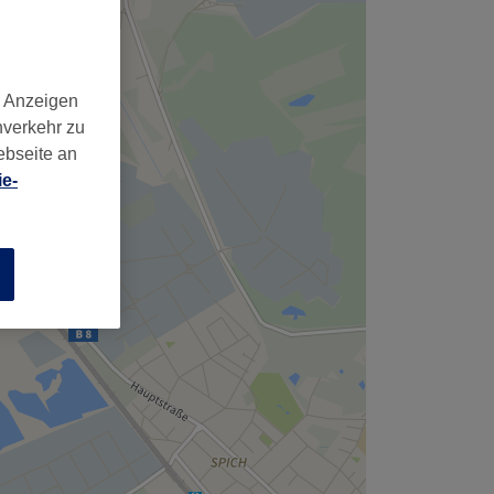
,
d Anzeigen
nverkehr zu
ebseite an
e-
n