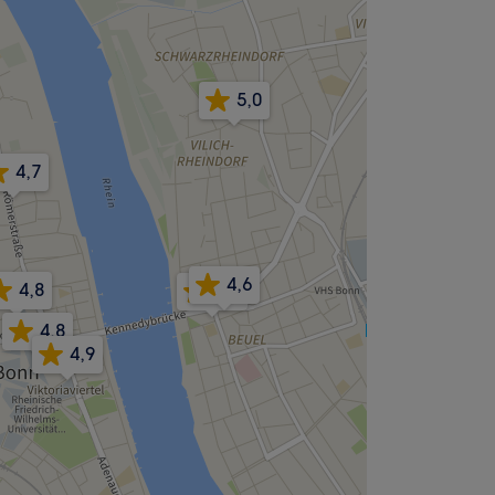
5,0
4,7
4,6
4,8
5,0
4,8
4,9