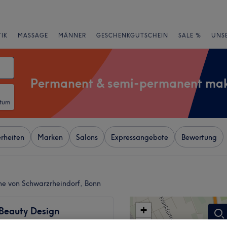
IK
MASSAGE
MÄNNER
GESCHENKGUTSCHEIN
SALE %
UNS
Permanent & semi-permanent ma
atum
rheiten
Marken
Salons
Expressangebote
Bewertung
e von Schwarzrheindorf, Bonn
+
 Beauty Design
286 Bewertungen
−