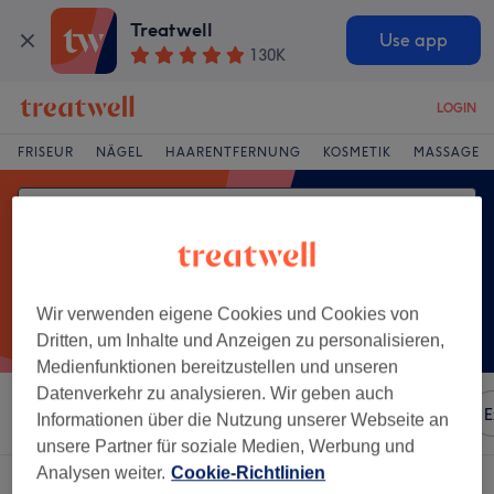
Treatwell
Use app
130K
LOGIN
FRISEUR
NÄGEL
HAARENTFERNUNG
KOSMETIK
MASSAGE
Wir verwenden eigene Cookies und Cookies von
Dritten, um Inhalte und Anzeigen zu personalisieren,
Medienfunktionen bereitzustellen und unseren
Datenverkehr zu analysieren. Wir geben auch
Sortieren nach
Besonderheiten
Marken
Salons
E
Informationen über die Nutzung unserer Webseite an
unsere Partner für soziale Medien, Werbung und
Analysen weiter.
Cookie-Richtlinien
Ein Salon, der anbietet: