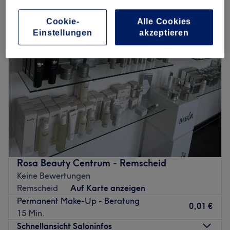
permanent & semi-permanent make-up in Remscheid
Cookie-
Alle Cookies
Einstellungen
akzeptieren
Rosa Beauty Centrum - Remscheid
Keine Bewertungen
Remscheid
Auf Karte anzeigen
Permanent Make-Up - Beratung
0,01 €
15 Min.
Schnellansicht Saloninfos