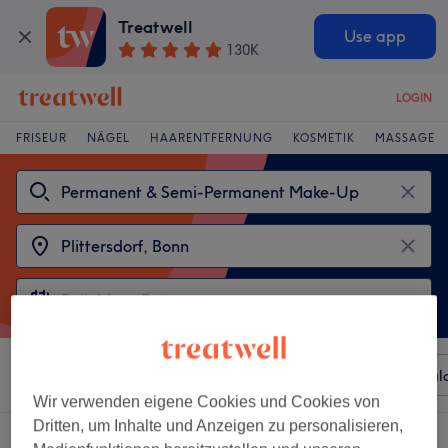
Treatwell
Use app
130K
LOGIN
FRISEUR
NÄGEL
HAARENTFERNUNG
KOSMETIK
MASSAGE
Sortieren nach
Beliebiger Preis
Besonderheiten
Sal
Wir verwenden eigene Cookies und Cookies von
Dritten, um Inhalte und Anzeigen zu personalisieren,
2 Salons die anbieten: