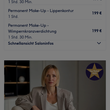
1 Std. 30 Min.
Permanent Make-Up - Lippenkontur
199 €
1 Std.
Permanent Make-Up -
199 €
Wimpernkranzverdichtung
1 Std. 30 Min.
Schnellansicht Saloninfos
Montag
Geschlossen
Dienstag
09:00
–
14:00
Mittwoch
10:00
–
18:00
Donnerstag
10:00
–
18:00
Freitag
10:00
–
14:00
Samstag
10:00
–
16:00
Sonntag
Geschlossen
Nach dem Besuch im neu eröffneten Studio Blossom &
Beauty in Bonn Bad Godesberg wirst du nicht nur