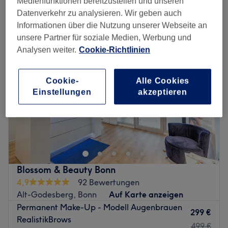
Medienfunktionen bereitzustellen und unseren
permanent & semi-permanent make-up in der Nähe von Plittersdorf,
Bonn
Datenverkehr zu analysieren. Wir geben auch
Informationen über die Nutzung unserer Webseite an
unsere Partner für soziale Medien, Werbung und
Analysen weiter.
Cookie-Richtlinien
Cookie-
Alle Cookies
Einstellungen
akzeptieren
Blossom & Beauty Bonn
4,9
92 Bewertungen
Alt-Godesberg, Bonn
Auf Karte anzeigen
Permanent Make-Up - Modell Augenbrauen
299 €
RealistikBrows
499 €