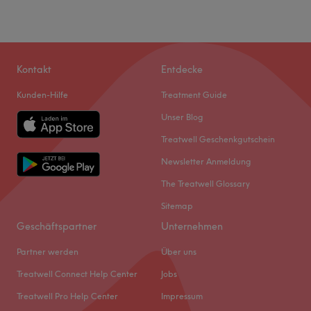
Samstag
10:00
–
18:00
Sonntag
Geschlossen
Ein Studio, eine Ansprechpartnerin
: Ich betreue jede
Kontakt
Entdecke
Kundin persönlich von der Beratung bis zur
Kunden-Hilfe
Treatment Guide
Nachbehandlung. Als PMU Artistin und Trainerin lege ich
besonderen Wert auf Präzision, natürliche Ergebnisse und
Unser Blog
höchste Hygienestandards.
Treatwell Geschenkgutschein
Nächste öffentliche Verkehrsmittel:
Newsletter Anmeldung
Der Bahnhof Bonn Bad Godesberg ist nur ca. 5
The Treatwell Glossary
Gehminuten entfernt. Stadtbahn (16,63,67) und mehrere
Buslinien befinden sich in direkter Nähe.
Sitemap
Zurück zur Salonansicht
Geschäftspartner
Unternehmen
Partner werden
Über uns
Treatwell Connect Help Center
Jobs
Treatwell Pro Help Center
Impressum