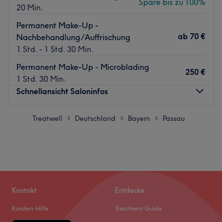
Spare bis zu 100%
20 Min.
Permanent Make-Up -
ab
70 €
Nachbehandlung/Auffrischung
1 Std. - 1 Std. 30 Min.
Permanent Make-Up - Microblading
250 €
1 Std. 30 Min.
Schnellansicht Saloninfos
Montag
Treatwell
Deutschland
Bayern
Geschlossen
Passau
>
>
>
Dienstag
16:30
–
20:00
Mittwoch
16:30
–
20:00
Donnerstag
16:30
–
20:00
Freitag
16:30
–
20:00
Samstag
11:00
–
15:00
Sonntag
Geschlossen
Kontakt
Entdecke
Kunden-Hilfe
Treatment Guide
Muss man zum Schönsein wirklich leiden? Nicht bei