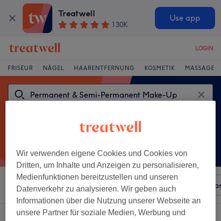
Treatwell
Use app
130K
LOGIN
FRISEUR
NÄGEL
HAARENTFERNUNG
KOSMETIK
MASSAGE
Wir verwenden eigene Cookies und Cookies von
Dritten, um Inhalte und Anzeigen zu personalisieren,
Medienfunktionen bereitzustellen und unseren
Sortieren nach
Beliebiger Preis
Besonderheiten
Mar
Datenverkehr zu analysieren. Wir geben auch
Informationen über die Nutzung unserer Webseite an
unsere Partner für soziale Medien, Werbung und
Ein Salon, der anbietet: