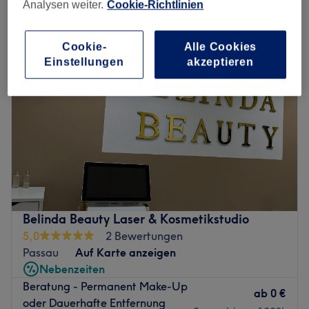
permanent & semi-permanent make-up in Passau
Analysen weiter.
Cookie-Richtlinien
Cookie-
Alle Cookies
Einstellungen
akzeptieren
Belinda Beauty Laser & Kosmetikstudio
5,0
2 Bewertungen
Passau
Auf Karte anzeigen
Nebenzeiten
Beratung - Permanent Make-Up
ab
0 €
oder Dauerhafte Entfernung