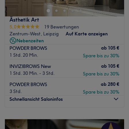
Erholung. Im Gerstenweg 5 können Sie sich von dem
Alltagstress erholen und neue Energie tanken. Ich, Evelin
Heitmann, gehe auf individuelle Wünsche und
Ästhetik Art
Bedürfnisse ein.
5,0
19 Bewertungen
Ob Pflege- oder Intensivkosmetik, Browstyling,
Zentrum-West, Leipzig
Auf Karte anzeigen
Wimpernlifting und Wimpernverlängerung, Massage zur
Nebenzeiten
Entspannung, mit Aromaöl- oder Hot Stone Massage -
ab
105 €
POWDER BROWS
Körper, Geist und Seele werden hierbei rundum
1 Std. 20 Min.
Spare bis zu 30%
verwöhnt.
ab
105 €
INVIZIBROWS New
Finden Sie innere Ruhe und buchen Sie noch heute Ihren
1 Std. 30 Min. - 3 Std.
Spare bis zu 30%
persönlichen Termin online!
Zurück zur Salonansicht
ab
280 €
POWDER BROWS
3 Std.
Spare bis zu 30%
Schnellansicht Saloninfos
Montag
10:00
–
20:00
Dienstag
10:00
–
20:00
Mittwoch
10:00
–
20:00