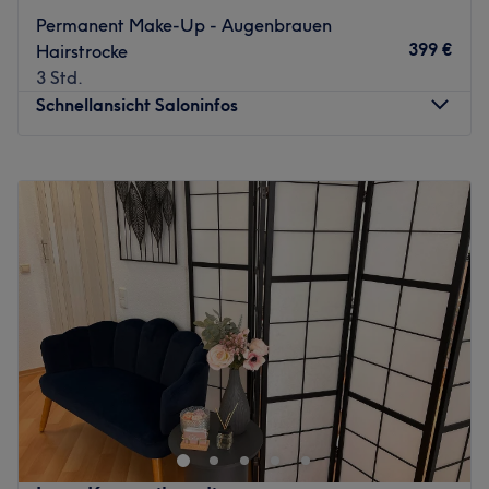
Atmosphäre: Freundlich, einladend, angenehm.
Permanent Make-Up - Augenbrauen
Expertise: Schönheitsbehandlungen.
399 €
Hairstrocke
Produkte und Produktmarken: Hochwertige Produkte.
3 Std.
Extras: Kostenlose Getränke, kostenloses WLAN und
Schnellansicht Saloninfos
kinderfreundlich.
Zurück zur Salonansicht
Montag
10:00
–
20:00
Dienstag
10:00
–
20:00
Mittwoch
10:00
–
20:00
Donnerstag
10:00
–
20:00
Freitag
10:00
–
17:30
Samstag
12:00
–
18:00
Sonntag
Geschlossen
Du hast Lust auf einen ausdrucksstarken Augenaufschlag,
mit dem du die Blicke auf dich ziehst, oder möchtest
deine natürlichen Wimpern nur etwas voller wirken
lassen? So oder so haben wir in Leipzig, Zentrum-Süd,
dafür die Adresse für dich: Bei B. Well findest du ein