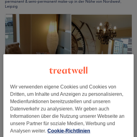
permanent & semi-permanent make-up in der Nähe von Nordwest,
Leipzig
Wir verwenden eigene Cookies und Cookies von
Dritten, um Inhalte und Anzeigen zu personalisieren,
Nails Deluxe Leipzig
Medienfunktionen bereitzustellen und unseren
Datenverkehr zu analysieren. Wir geben auch
4,9
927 Bewertungen
Informationen über die Nutzung unserer Webseite an
Leipzig
Auf Karte anzeigen
unsere Partner für soziale Medien, Werbung und
179 €
Permanent Make-Up - Augenbrauen
Analysen weiter.
Cookie-Richtlinien
3 Std.
359 €