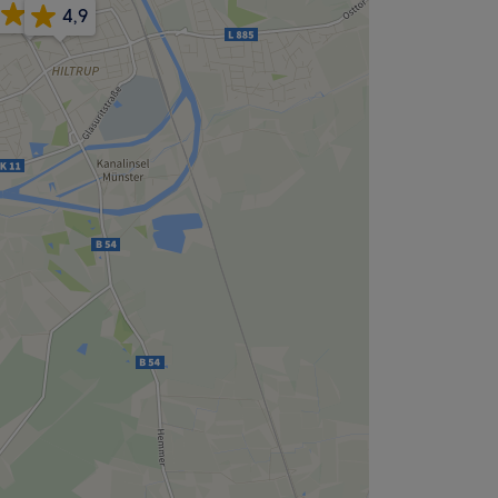
4,9
4,9