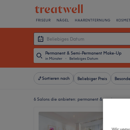
FRISEUR
NÄGEL
HAARENTFERNUNG
KOSMET
Permanent & Semi-Permanent Make-Up
in Münster
・
Beliebiges Datum
Sortieren nach
Beliebiger Preis
Besonde
6 Salons die anbieten:
permanent & semi-permane
Modern
4,9
Innenst
Wir verw