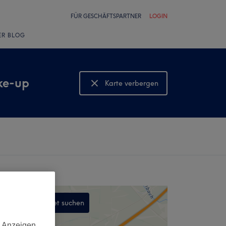
FÜR GESCHÄFTSPARTNER
LOGIN
ER BLOG
ke-up
Karte verbergen
Karte anzeigen
In diesem Gebiet suchen
,
d Anzeigen