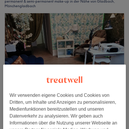
permanent & semi-permanent make-up in der Nähe von Gladbach,
Mönchengladbach
Wir verwenden eigene Cookies und Cookies von
PEREMÈNA Beauty
Dritten, um Inhalte und Anzeigen zu personalisieren,
4,5
23 Bewertungen
Medienfunktionen bereitzustellen und unseren
Gladbach, Mönchengladbach
Datenverkehr zu analysieren. Wir geben auch
Auf Karte anzeigen
Informationen über die Nutzung unserer Webseite an
Permanent Make-Up Lips
ab
90 €