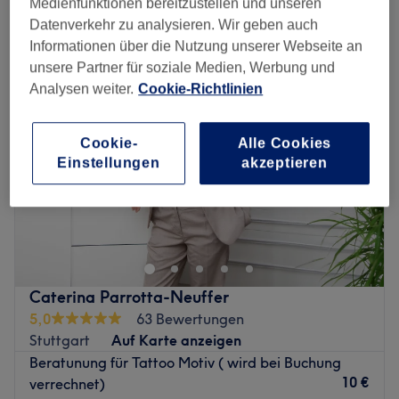
Medienfunktionen bereitzustellen und unseren
permanent & semi-permanent make-up in der Nähe von Möhringen
Mitte, Stuttgart
Datenverkehr zu analysieren. Wir geben auch
Informationen über die Nutzung unserer Webseite an
unsere Partner für soziale Medien, Werbung und
Analysen weiter.
Cookie-Richtlinien
Cookie-
Alle Cookies
Einstellungen
akzeptieren
Caterina Parrotta-Neuffer
5,0
63 Bewertungen
Stuttgart
Auf Karte anzeigen
Beratunung für Tattoo Motiv ( wird bei Buchung
10 €
verrechnet)