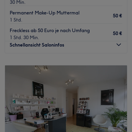
30 Min.
Permanent Make-Up Muttermal
50 €
1 Std.
Freckless ab 50 Euro je nach Umfang
50 €
1 Std. 30 Min.
Schnellansicht Saloninfos
Montag
11:30
–
19:00
Dienstag
10:00
–
19:00
Mittwoch
10:00
–
19:00
Donnerstag
10:00
–
18:00
Freitag
10:00
–
19:00
Samstag
10:30
–
17:00
Sonntag
Geschlossen
Caterina Parrotta-Neuffer ist ein renommiertes
Kosmetikstudio, das sich in der schönen Stadt Stuttgart
befindet. Das Studio bietet Kunden eine Vielzahl von