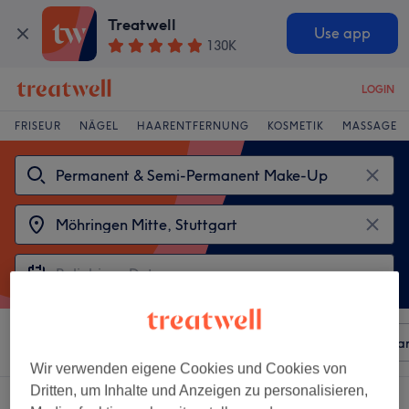
Treatwell
Use app
130K
LOGIN
FRISEUR
NÄGEL
HAARENTFERNUNG
KOSMETIK
MASSAGE
Sortieren nach
Beliebiger Preis
Besonderheiten
Mar
Wir verwenden eigene Cookies und Cookies von
Dritten, um Inhalte und Anzeigen zu personalisieren,
2 Salons die anbieten: