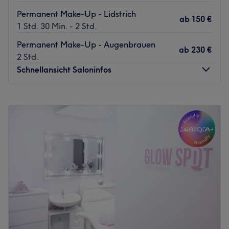
Permanent Make-Up - Lidstrich
ab
150 €
1 Std. 30 Min. - 2 Std.
Permanent Make-Up - Augenbrauen
ab
230 €
2 Std.
Schnellansicht Saloninfos
Montag
10:00
–
20:00
Dienstag
10:00
–
20:00
Mittwoch
10:00
–
20:00
Donnerstag
10:00
–
20:00
Freitag
10:00
–
20:00
Samstag
10:00
–
18:00
Sonntag
Geschlossen
Gönn dir einen strahlenden Teint, seidenglatte Haut oder
voluminöse Wimpern für einen betörenden
Augenaufschlag! Unser Tipp: Young Beauty & Kosmetik,