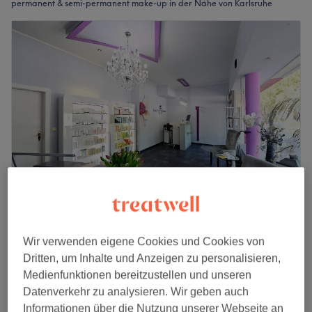
permanent & semi-permanent make-up in der Nähe von Karlsruhe
Beauty by Jenny - Karlsruhe
4,7
243 Bewertungen
Wir verwenden eigene Cookies und Cookies von
Waldstadt, Karlsruhe
Auf Karte anzeigen
Dritten, um Inhalte und Anzeigen zu personalisieren,
Permanent Make-Up -
Medienfunktionen bereitzustellen und unseren
ab
80 €
Wimpernkranzverdichtung
Datenverkehr zu analysieren. Wir geben auch
1 Std. 30 Min.
Informationen über die Nutzung unserer Webseite an