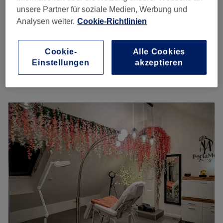
unsere Partner für soziale Medien, Werbung und
Permanent Make-Up - Lippenschattirung
ab
80 €
Analysen weiter.
Cookie-Richtlinien
1 Std. 30 Min.
Permanent Make-Up - Augenbrauen
ab
80 €
Cookie-
Alle Cookies
1 Std. 30 Min.
Einstellungen
akzeptieren
Schnellansicht Saloninfos
Montag
Geschlossen
Dienstag
10:00
–
18:00
Mittwoch
10:00
–
19:00
Donnerstag
10:00
–
18:00
Freitag
10:00
–
18:00
Samstag
10:00
–
15:00
Sonntag
Geschlossen
Unterstreiche deine natürliche Schönheit typgerecht. Das
Studio Beauty by Jenny in Karlsruhe bietet dir mithilfe der
neuesten Methoden langanhaltende Beauty-Ergebnisse,