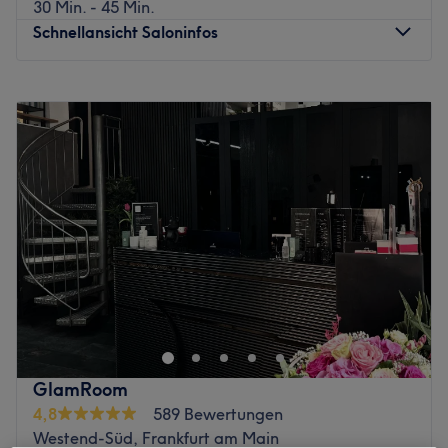
30 Min. - 45 Min.
Schnellansicht Saloninfos
Montag
10:00
–
19:00
Dienstag
10:00
–
19:00
Mittwoch
10:00
–
19:00
Donnerstag
10:00
–
19:00
Freitag
10:00
–
19:00
Samstag
10:00
–
20:00
Sonntag
Geschlossen
Muss man zum Schönsein wirklich leiden? Nicht bei
RivaDerma Frankfurt! Im Laserzentrum für Ästhetik in
Frankfurt am Main kannst du dir die lästigen Haare
dauerhaft entfernen lassen, und dabei völlig schmerzarm.
Mit der modernen Lasertechnologie des Alexandrit-/
GlamRoom
Nd:yag von Lumenis werden die Haare in den von dir
4,8
589 Bewertungen
ausgewählten Körperteilen an der Wurzel verödet. Sei es
Westend-Süd, Frankfurt am Main
mittels Laser oder auch mithilfe von Nadelepilation ist es