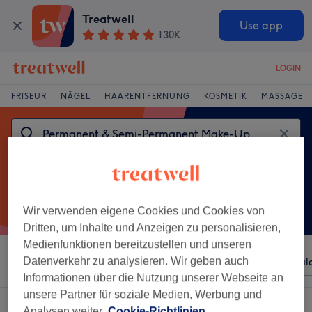
Treatwell
Use app
130K
LOGIN
FRISEUR
NÄGEL
HAARENTFERNUNG
KOSMETIK
MASSAGE
Wir verwenden eigene Cookies und Cookies von
Dritten, um Inhalte und Anzeigen zu personalisieren,
Medienfunktionen bereitzustellen und unseren
Sortieren nach
Datenverkehr zu analysieren. Wir geben auch
Beliebiger Preis
Besonderheiten
Sal
Informationen über die Nutzung unserer Webseite an
unsere Partner für soziale Medien, Werbung und
Ein Salon, der anbietet:
Analysen weiter.
Cookie-Richtlinien