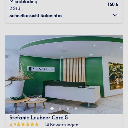
Microblading
160 €
2 Std.
Schnellansicht Saloninfos
Montag
10:00
–
18:00
Dienstag
10:00
–
18:00
Mittwoch
10:00
–
18:00
Donnerstag
10:00
–
18:00
Freitag
10:00
–
18:00
Samstag
Geschlossen
Sonntag
Geschlossen
In Halle (Saale) bietet LilyLab Beauty Studio eine
exklusive Symbiose aus wirkungsvoller Hauttherapie und
tiefer Regeneration. Das Konzept verfolgt das Ziel, die
Haut nicht nur oberflächlich zu pflegen, sondern ihre
Struktur nachhaltig zu verbessern und ein gesundes
Stefanie Leubner Care 5
Strahlen zu aktivieren. In einem hellen, minimalistisch
4,9
14 Bewertungen
gestalteten Ambiente finden Gäste einen Ort der Ruhe,