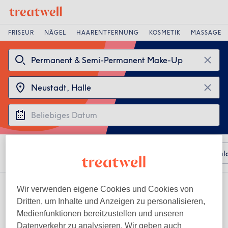
FRISEUR
NÄGEL
HAARENTFERNUNG
KOSMETIK
MASSAGE
Sortieren nach
Beliebiger Preis
Besonderheiten
Sal
2 Salons die anbieten:
Wir verwenden eigene Cookies und Cookies von
permanent & semi-permanent make-up in der Nähe von Neustadt,
Dritten, um Inhalte und Anzeigen zu personalisieren,
Halle
Medienfunktionen bereitzustellen und unseren
Datenverkehr zu analysieren. Wir geben auch