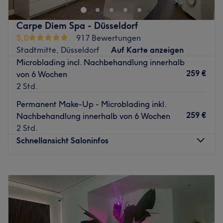
Pempelfort macht genau das! Ob jung oder alt, deine
Haut hat auch mal eine Auszeit verdient! Finde deinen
Carpe Diem Spa - Düsseldorf
Wunschtermin jetzt ganz einfach online oder per App
5,0
917 Bewertungen
über Treatwell und zeig deiner Haut, wie sehr du sie
Stadtmitte, Düsseldorf
Auf Karte anzeigen
schätzt.
Microblading incl. Nachbehandlung innerhalb
Zurück zur Salonansicht
259 €
von 6 Wochen
2 Std.
Permanent Make-Up - Microblading inkl.
259 €
Nachbehandlung innerhalb von 6 Wochen
2 Std.
Schnellansicht Saloninfos
Montag
10:00
–
19:15
Dienstag
10:00
–
19:15
Mittwoch
10:00
–
19:15
Donnerstag
10:00
–
19:15
Freitag
10:00
–
19:15