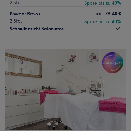
2 Std.
Spare bis zu 40%
ab
179,40 €
Powder Brows
2 Std.
Spare bis zu 40%
Schnellansicht Saloninfos
Montag
14:00
–
18:00
Dienstag
14:00
–
18:00
Mittwoch
14:00
–
18:00
Donnerstag
14:00
–
18:00
Freitag
14:00
–
18:00
Samstag
14:00
–
18:00
Sonntag
Geschlossen
Bei Kosmetik & Mehr Düsseldorf hier dreht sich alles um
deine Schönheit und dein Wohlbefinden. Mit einer breiten
Palette an Dienstleistungen, die von
Gesichtsbehandlungen bis hin zu Waxing und
dauerhafter Haarentfernung reichen, bietet dir das