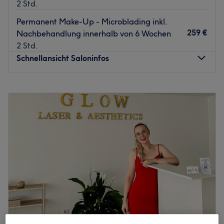
2 Std.
Permanent Make-Up - Microblading inkl.
259 €
Nachbehandlung innerhalb von 6 Wochen
2 Std.
Schnellansicht Saloninfos
Montag
10:00
–
19:15
Dienstag
10:00
–
19:15
Mittwoch
10:00
–
19:15
Donnerstag
10:00
–
19:15
Freitag
10:00
–
19:15
Samstag
10:00
–
16:00
Sonntag
Geschlossen
Das Carpe Diem Spa in der Düsseldorfer Stadtmitte
erstrahlt in neuem Glanz und mit neuen, modernen
Behandlungen. Genieße auch du den Augenblick und
buche deinen persönlichen Wunschtermin ganz einfach