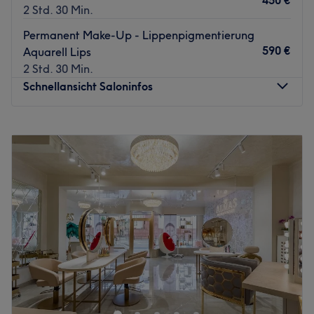
450 €
2 Std. 30 Min.
Permanent Make-Up - Lippenpigmentierung
590 €
Aquarell Lips
2 Std. 30 Min.
Schnellansicht Saloninfos
Montag
Geschlossen
Dienstag
09:00
–
19:00
Mittwoch
10:00
–
19:00
Donnerstag
11:00
–
20:00
Freitag
09:00
–
19:00
Samstag
09:00
–
16:00
Sonntag
Geschlossen
Bei GET UR LOOK - Make-up - Hair - Beauty -
Photography im Frankfurter Ostend erwartet dich nicht
nur ein elegantes, luxuriöses und modernes Ambiente mit
wunderschöner Einrichtung, sondern vor allem ein großes