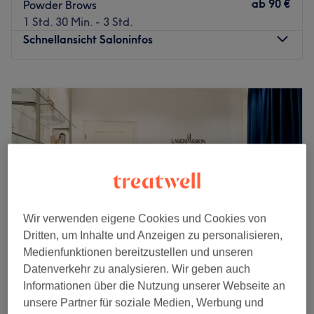
ab
90 €
Powder Brows
1 Std. 30 Min. - 3 Std.
Schnellansicht Saloninfos
Montag
Geschlossen
Dienstag
09:00
–
18:00
Mittwoch
09:00
–
18:00
Donnerstag
09:00
–
18:00
Freitag
09:00
–
18:00
Samstag
10:00
–
14:00
Sonntag
Geschlossen
Strahlende und reine Haut zaubert dir das professionelle
Wir verwenden eigene Cookies und Cookies von
Team von Sanny Beauty in Frankfurt am Main. Hier kannst
Dritten, um Inhalte und Anzeigen zu personalisieren,
du dich zurücklehnen. Die Profis verwöhnen dich und
Medienfunktionen bereitzustellen und unseren
deine Haut mit pflegenden Produkten und verwenden
Datenverkehr zu analysieren. Wir geben auch
ausschließlich nachhaltigen Methoden.
Informationen über die Nutzung unserer Webseite an
Laserpassion
unsere Partner für soziale Medien, Werbung und
Nächste öffentliche Verkehrsmittel:
4,9
145 Bewertungen