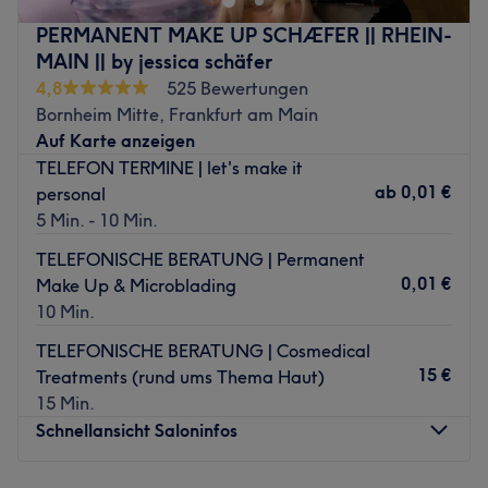
Barzahlung.
hier erwarten dich moderne Treatments, individuelle
PERMANENT MAKE UP SCHÆFER || RHEIN-
Beratung und Ergebnisse, die deine natürliche
Zurück zur Salonansicht
MAIN || by jessica schäfer
Ausstrahlung unterstreichen. Lehne dich zurück und
4,8
525 Bewertungen
genieße deine persönliche Beauty-Auszeit.
Bornheim Mitte, Frankfurt am Main
Nächste öffentliche Verkehrsmittel:
Auf Karte anzeigen
TELEFON TERMINE | let's make it
Nur zwei Gehminuten entfernt des Salons befindet sich
ab
0,01 €
personal
die Bus- und Tramhaltestelle Frankfurt (Main)
5 Min. - 10 Min.
Ostbahnhof/Honsellstraße.
TELEFONISCHE BERATUNG | Permanent
Das Team:
0,01 €
Make Up & Microblading
Julia ist die Gründerin von JD Beauty Room und deine
10 Min.
Expertin für Permanent Make-up, Hautpflege und perfekt
gestylte Brows & Lashes. Mit viel Leidenschaft, Präzision
TELEFONISCHE BERATUNG | Cosmedical
und einem geschulten Blick für Ästhetik geht sie auf deine
15 €
Treatments (rund ums Thema Haut)
individuellen Wünsche ein. Ihr Ziel ist es, deine natürliche
15 Min.
Schönheit hervorzuheben und dafür zu sorgen, dass du
Schnellansicht Saloninfos
dich rundum wohl und selbstbewusst fühlst.
Was uns an dem Salon gefällt: