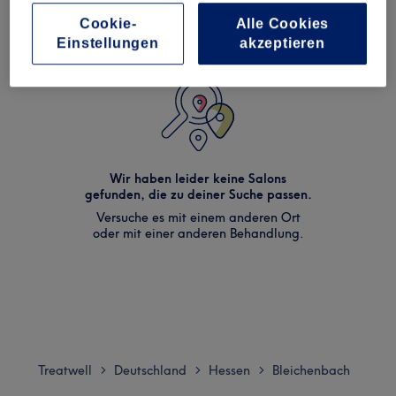
Cookie-
Alle Cookies
Einstellungen
akzeptieren
Wir haben leider keine Salons
gefunden, die zu deiner Suche passen.
Versuche es mit einem anderen Ort
oder mit einer anderen Behandlung.
Treatwell
Deutschland
Hessen
Bleichenbach
>
>
>