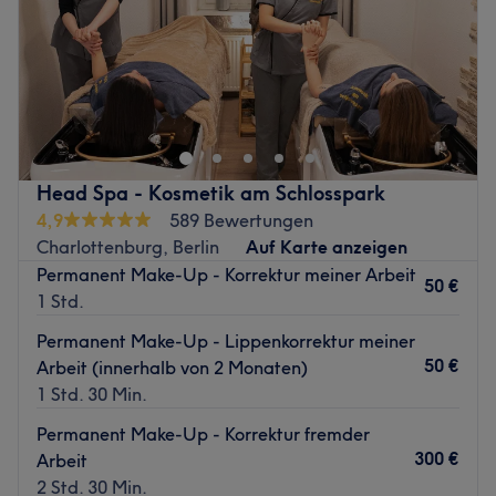
Sonntag
13:00
–
17:00
„Wenn du zu meinem Home-Studio willst, geh über die
Avenue Charles de Gaulle, pass auf den Spielplatz mit
dem Trampolin auf – und dann bist du in der Rue
Georges Vallerey 2.“
Ich freu mich auf dich
Head Spa - Kosmetik am Schlosspark
4,9
589 Bewertungen
Das Team:
Charlottenburg, Berlin
Auf Karte anzeigen
Was uns an dem Salon gefällt:
Permanent Make-Up - Korrektur meiner Arbeit
50 €
Atmosphäre: Herzlich, zum Wohlfühlen, einladend.
1 Std.
Sachverstand:
Permanent Make-Up - Lippenkorrektur meiner
Produkte und Produktmarken: Dr.Spiller
50 €
Arbeit (innerhalb von 2 Monaten)
Extras: Kostenlose Getränke.
1 Std. 30 Min.
Zurück zur Salonansicht
Permanent Make-Up - Korrektur fremder
300 €
Arbeit
2 Std. 30 Min.