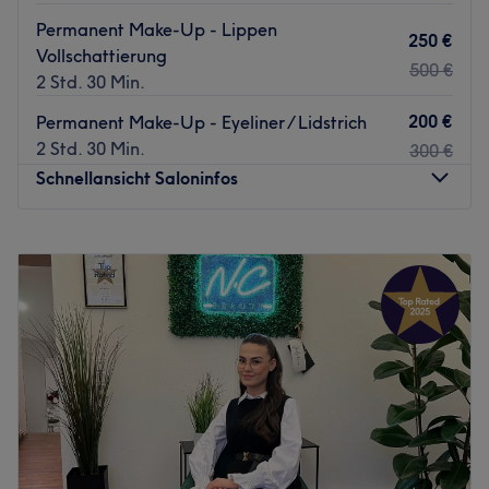
Permanent Make-Up - Lippen
250 €
Vollschattierung
500 €
2 Std. 30 Min.
200 €
Permanent Make-Up - Eyeliner / Lidstrich
2 Std. 30 Min.
300 €
Schnellansicht Saloninfos
Montag
08:00
–
15:30
Dienstag
08:00
–
20:00
Mittwoch
08:00
–
20:00
Donnerstag
08:00
–
20:00
Freitag
08:00
–
20:00
Samstag
08:00
–
20:00
Sonntag
10:00
–
18:00
Traumhaft lange Wimpern, top Maniküre oder auf
Hochglanz polierte Nägel – all diese Wünsche erfüllt das