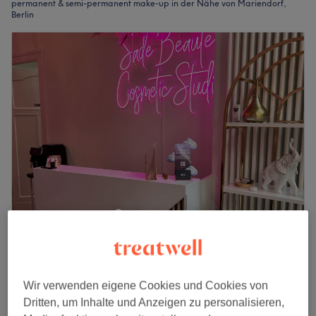
permanent & semi-permanent make-up in der Nähe von Mariendorf,
Berlin
Sade Beauté
4,9
592 Bewertungen
Kaiserin-Augusta-Straße, Berlin
Auf Karte anzeigen
Wir verwenden eigene Cookies und Cookies von
Dritten, um Inhalte und Anzeigen zu personalisieren,
170 €
Permanent Make-Up - Microblading