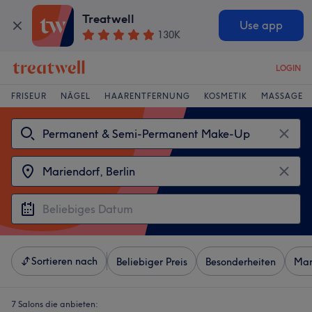
Treatwell
Use app
130K
LOGIN
FRISEUR
NÄGEL
HAARENTFERNUNG
KOSMETIK
MASSAGE
Sortieren nach
Beliebiger Preis
Besonderheiten
Mar
7 Salons die anbieten: