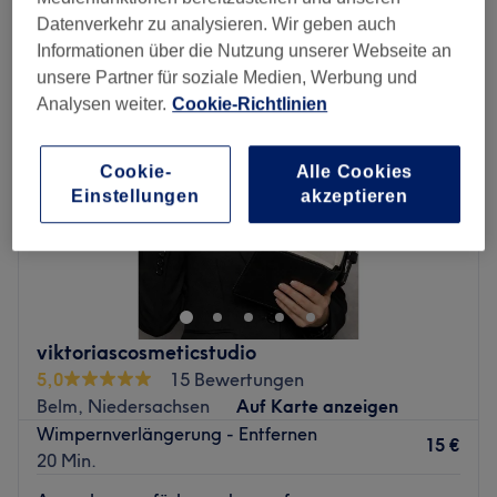
permanent & semi-permanent make-up in Belm, Niedersachsen
Datenverkehr zu analysieren. Wir geben auch
Informationen über die Nutzung unserer Webseite an
unsere Partner für soziale Medien, Werbung und
Analysen weiter.
Cookie-Richtlinien
Cookie-
Alle Cookies
Einstellungen
akzeptieren
viktoriascosmeticstudio
5,0
15 Bewertungen
Belm, Niedersachsen
Auf Karte anzeigen
Wimpernverlängerung - Entfernen
15 €
20 Min.