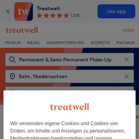
Treatwell
Use app
130K
LOGIN
FRISEUR
NÄGEL
HAARENTFERNUNG
KOSMETIK
MASSAGE
Sortieren nach
Beliebiger Preis
Besonderheiten
Sal
Wir verwenden eigene Cookies und Cookies von
Dritten, um Inhalte und Anzeigen zu personalisieren,
2 Salons die anbieten:
Medienfunktionen bereitzustellen und unseren