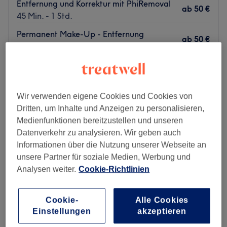
Entfernung und Korrektur mit PhiRemoval
ab
50 €
45 Min. - 1 Std.
Permanent Make-Up - Entfernung
ab
50 €
45 Min. - 1 Std.
Individuelles Gutachten erstellen lassen -
ab
49 €
online Service
5 Min. - 30 Min.
Wir verwenden eigene Cookies und Cookies von
Schnellansicht Saloninfos
Dritten, um Inhalte und Anzeigen zu personalisieren,
Medienfunktionen bereitzustellen und unseren
Montag
08:30
–
19:00
Datenverkehr zu analysieren. Wir geben auch
Dienstag
08:30
–
19:00
Informationen über die Nutzung unserer Webseite an
Mittwoch
08:30
–
19:00
unsere Partner für soziale Medien, Werbung und
Donnerstag
08:30
–
19:00
Analysen weiter.
Cookie-Richtlinien
Freitag
08:30
–
21:00
Samstag
07:00
–
10:30
Cookie-
Alle Cookies
Sonntag
Geschlossen
Einstellungen
akzeptieren
Die PhiAcademy Frankfurt von der zertifizierten