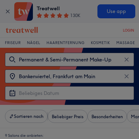
Treatwell
Use app
130K
LOGIN
FRISEUR
NÄGEL
HAARENTFERNUNG
KOSMETIK
MASSAGE
Sortieren nach
Beliebiger Preis
Besonderheiten
Mar
9 Salons die anbieten: