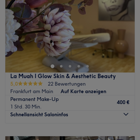
Donnerstag
10:00
–
19:00
Freitag
10:00
–
19:00
Samstag
10:00
–
16:00
Sonntag
Geschlossen
In der
VILLA WESTFALIA | Cosmetic Department
in der
Frankfurter Innenstadt erwartet Sie ein
Kompetenzzentrum für Hautgesundheit und dauerhafte
Schönheitskonzepte auf der exklusivsten Einkaufsstraße
der Stadt, der Goethestraße. Die Villa Westfalia lädt Sie
La Muah I Glow Skin & Aesthetic Beauty
ein, die Quintessenz der besten SkinTreatments aus den
5,0
22 Bewertungen
Bereichen Permanent Make Up, Medical Beauty und
Frankfurt am Main
Auf Karte anzeigen
dauerhafter Haarentfernung auf einem neuen Level
Permanent Make-Up
kennenzulernen. Hier wird Fachwissen und gewachsene
400 €
1 Std. 30 Min.
Erfahrung, in einer kollaborativen Symbiose, gebündelt.
Schnellansicht Saloninfos
Repräsentiert wird das Ganze durch die renommierte
Spezialistin
Kristina Jovic
, die auf eine beeindruckende
Montag
10:00
–
19:00
Berufsbiografie von 30 Jahren zurückblickt. Die
Dienstag
10:00
–
19:00