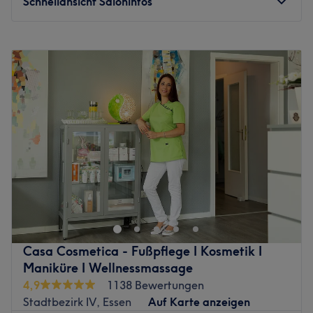
Schnellansicht Saloninfos
beeindruckend.
Was uns an dem Salon gefällt
Montag
09:00
–
18:00
Atmosphäre: Freundlich, einladend, angenehm
Dienstag
09:00
–
18:00
Expertise: Dauerhafte Haarentfernung
Mittwoch
09:00
–
18:00
Produkte und Produktmarken: Hochwertige Produkte
Donnerstag
09:00
–
18:00
Extras: Gut an die öffentlichen Verkehrsmittel
Freitag
09:00
–
18:00
angebunden
Samstag
09:00
–
13:00
Zurück zur Salonansicht
Sonntag
Geschlossen
Das Danijela Kosmetikinsitut in der Frintroper Straße 414-
418 in Essen ist eine Wohlfühloase für Fans von wahrer
Schönheit. Das Kosmetikstudio brilliert mit einem
breitgefächerten Angebot an Behandlungen für Gesicht
und Körper. Lass dich mit hochwertigen
Casa Cosmetica - Fußpflege I Kosmetik I
Beautybehandlungen zum Strahlen bringen und buche dir
Maniküre I Wellnessmassage
dafür deinen Wunschtermin jetzt mit Treatwell - online
4,9
1138 Bewertungen
oder per App!
Stadtbezirk IV, Essen
Auf Karte anzeigen