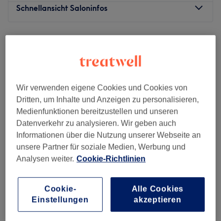
Schnellansicht Saloninfos
Montag
09:30
–
22:00
Dienstag
Geschlossen
Mittwoch
09:30
–
22:00
Donnerstag
09:30
–
22:00
Freitag
09:30
–
22:00
Wir verwenden eigene Cookies und Cookies von
Samstag
09:30
–
22:00
Dritten, um Inhalte und Anzeigen zu personalisieren,
Sonntag
10:00
–
21:30
Medienfunktionen bereitzustellen und unseren
Datenverkehr zu analysieren. Wir geben auch
QinLin Wellness - Massage & Kosmetik befindet sich in
Informationen über die Nutzung unserer Webseite an
der Düsseldorfer Stadtmitte und bietet dir eine Vielzahl
unsere Partner für soziale Medien, Werbung und
von Behandlungen an.
Analysen weiter.
Cookie-Richtlinien
Nächste öffentliche Verkehrsmittel:
Die U-Bahnstation Schadowstraße ist in sieben Minuten
Elite Skin Academy
Cookie-
Alle Cookies
zu Fuß erreicht. Die Straßenbahnhaltestelle Klosterstraße
5,0
166 Bewertungen
Einstellungen
akzeptieren
erreichst du in fünf Gehminuten.
Berliner Allee, Düsseldorf
Auf Karte anzeigen
Gesichtsbehandlung - Carbon Peeling