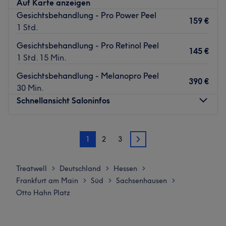
Auf Karte anzeigen
Fähigkeiten und Erfahrungen mit, um sicherzustellen,
Gesichtsbehandlung - Pro Power Peel
dass die Kunden den bestmöglichen Service erhalten.
159 €
1 Std.
Was uns an dem Salon gefällt
Gesichtsbehandlung - Pro Retinol Peel
Atmosphäre: {}
145 €
1 Std. 15 Min.
Expertise: {}
Zurück zur Salonansicht
Gesichtsbehandlung - Melanopro Peel
390 €
30 Min.
Schnellansicht Saloninfos
Montag
08:00
–
20:00
1
2
3
Dienstag
08:00
–
20:00
2
Mittwoch
08:00
–
20:00
Donnerstag
08:00
–
20:00
Treatwell
Deutschland
Hessen
>
>
>
Freitag
08:00
–
20:00
Frankfurt am Main
Süd
Sachsenhausen
>
>
>
Samstag
10:00
–
20:00
Otto Hahn Platz
Sonntag
Geschlossen
Das Studio Ana Paula Heyne - Westhafen Beauty in