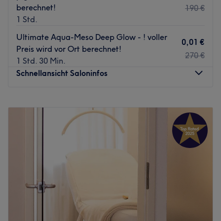
berechnet!
190 €
1 Std.
Ultimate Aqua-Meso Deep Glow - ! voller
0,01 €
Preis wird vor Ort berechnet!
270 €
1 Std. 30 Min.
Schnellansicht Saloninfos
Montag
09:00
–
19:00
Dienstag
09:00
–
19:00
Mittwoch
09:00
–
19:00
Donnerstag
09:00
–
19:00
Freitag
09:00
–
19:00
Samstag
09:00
–
16:00
Sonntag
Geschlossen
Herzlich Willkommen bei GLAMHOUSE am Henninger
Turm.