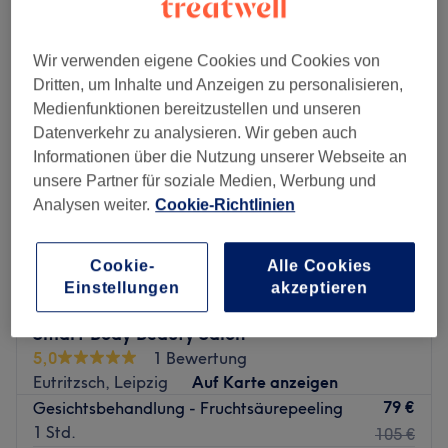
Montag
10:00
–
18:00
Dienstag
10:00
–
18:00
Wir verwenden eigene Cookies und Cookies von
Mittwoch
10:00
–
18:00
Dritten, um Inhalte und Anzeigen zu personalisieren,
Donnerstag
10:00
–
18:00
Medienfunktionen bereitzustellen und unseren
Freitag
10:00
–
18:00
Datenverkehr zu analysieren. Wir geben auch
Samstag
10:00
–
18:00
Informationen über die Nutzung unserer Webseite an
Sonntag
Geschlossen
unsere Partner für soziale Medien, Werbung und
Analysen weiter.
Cookie-Richtlinien
JS Kosmetikstudio ist ein renommiertes Kosmetikstudio in
Leipzig. Dieses exklusive Studio bietet hochwertige
Cookie-
Alle Cookies
Schönheitsbehandlungen in einer entspannten und
Einstellungen
akzeptieren
einladenden Umgebung.
Nächste öffentliche Verkehrsmittel:
Smart Body Beauty Salon
Die Haltestelle Gutenbergplatz befindet sich nur 2
5,0
1 Bewertung
Gehminuten vom Studio entfernt.
Eutritzsch, Leipzig
Auf Karte anzeigen
79 €
Gesichtsbehandlung - Fruchtsäurepeeling
Das Team
1 Std.
105 €
Ein kleines, engagiertes Team kümmert sich in JS