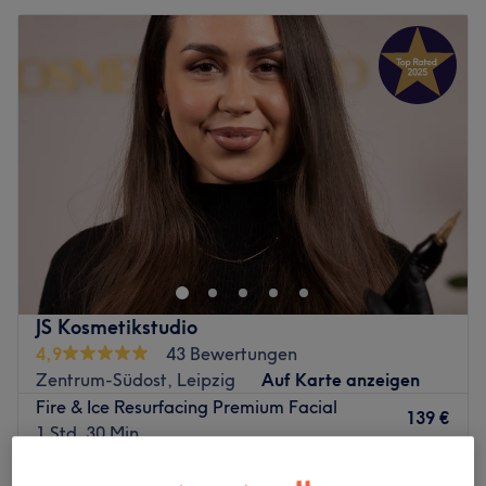
JS Kosmetikstudio
4,9
43 Bewertungen
Zentrum-Südost, Leipzig
Auf Karte anzeigen
Fire & Ice Resurfacing Premium Facial
139 €
1 Std. 30 Min.
Schnellansicht Saloninfos