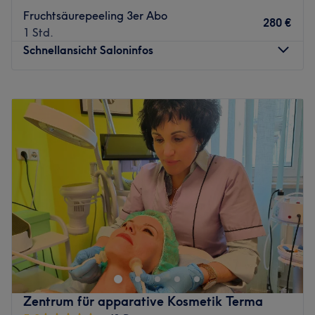
Kosmetikstudio um die Kunden. Jedes Mitglied des Teams
Fruchtsäurepeeling 3er Abo
280 €
ist darauf spezialisiert, den Kunden ein erstklassiges und
1 Std.
zufriedenstellendes Erlebnis zu bieten. Sie setzen ihr
Schnellansicht Saloninfos
Fachwissen und ihre Erfahrung ein, um sicherzustellen,
dass jeder Kunde sich wohl und gepflegt fühlt.
Montag
08:00
–
17:00
Was uns an dem Salon gefällt
Dienstag
08:00
–
17:00
Atmosphäre: Freundlich, einladend, angenehm
Mittwoch
08:00
–
17:00
Expertise: Schönheitsbehandlungen
Donnerstag
08:00
–
17:00
Produkte und Produktmarken: Hochwertige Produkte
Freitag
08:00
–
17:00
Extras: Gut an die öffentlichen Verkehrsmittel
Samstag
09:00
–
15:00
angebunden
Sonntag
Geschlossen
Zurück zur Salonansicht
SmartBody Beauty Salon in Leipzig-Euritzsch ist das Haus
der Schönheit für moderne apparative Kosmetik. Als
NISV-zertifizierter Spezialist arbeitet der Salon mit
hochentwickelten Technologien wie IPL-Hautverjüngung,
LED-Lichttherapie, Ionenlifting sowie dauerhafter
Zentrum für apparative Kosmetik Terma
Haarentfernung mittels 3-Wellen-Diodenlaser oder IPL