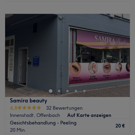
Montag
10:00
–
16:00
Dienstag
10:00
–
16:00
Mittwoch
10:00
–
16:00
Donnerstag
10:00
–
16:00
Freitag
10:00
–
16:00
Samstag
10:00
–
16:00
Sonntag
Geschlossen
Ein rundum gepflegtes Aussehen verlangt nicht unbedingt
einen großen Aufwand und das wird täglich im
Kosmetikstudio Dermaloveroom in Offenbach erwiesen.
Mein Name ist Alisa, Gründerin und Herz meiner
Kosmetikkabine. Hier erwarten dich wohltuende
Samira beauty
Gesichtsbehandlungen, ausführliche Beratungen und
4,8
32 Bewertungen
andere fabelhafte Beauty-Anwendungen. Ich helfe dir
Innenstadt, Offenbach
Auf Karte anzeigen
deine Haut wieder ins Gleichgewicht zu bringen. Vergiss
Gesichtsbehandlung - Peeling
den stressigen Alltag und lass dich mit dem
20 €
20 Min.
allumfassenden Beauty-Programm verwöhnen.