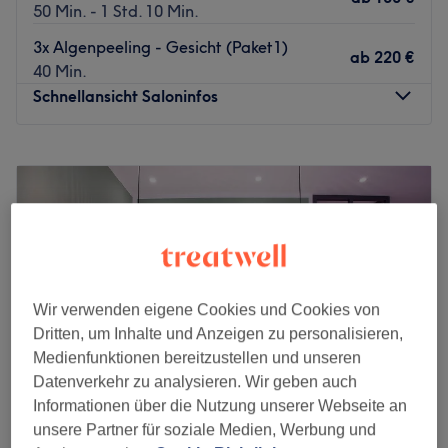
50 Min. - 1 Std. 10 Min.
3x Algenpeeling - Gesicht (Paket1)
ab
220 €
40 Min.
Schnellansicht Saloninfos
Montag
09:30
–
18:00
Dienstag
09:30
–
18:00
Mittwoch
09:30
–
18:00
Donnerstag
09:30
–
18:00
Freitag
10:00
–
19:00
Samstag
08:00
–
15:00
Sonntag
Geschlossen
Wir verwenden eigene Cookies und Cookies von
Dritten, um Inhalte und Anzeigen zu personalisieren,
Das Hautnah Kosmetik Institut ist im Herzen der Kölner
Medienfunktionen bereitzustellen und unseren
Südstadt. Es ist die Top-Adresse für alle, die eine
Datenverkehr zu analysieren. Wir geben auch
Professionelle Behandlung erleben wollen! Das Institut ist
Informationen über die Nutzung unserer Webseite an
weit über die Grenzen des Viertels hinaus für seine
unsere Partner für soziale Medien, Werbung und
hochprofessionelle Behandlungsweise und eine