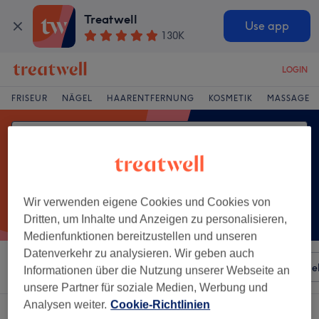
Treatwell
Use app
130K
LOGIN
FRISEUR
NÄGEL
HAARENTFERNUNG
KOSMETIK
MASSAGE
Wir verwenden eigene Cookies und Cookies von
Dritten, um Inhalte und Anzeigen zu personalisieren,
Medienfunktionen bereitzustellen und unseren
Datenverkehr zu analysieren. Wir geben auch
Sortieren nach
Besonderheiten
Salons
Expressange
Informationen über die Nutzung unserer Webseite an
unsere Partner für soziale Medien, Werbung und
Analysen weiter.
Cookie-Richtlinien
Ein Salon, der anbietet:
peeling in Hohenlimburg, Hagen