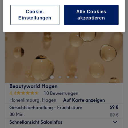
Cookie-
Alle Cookies
Einstellungen
akzeptieren
Beautyworld Hagen
4,4
10 Bewertungen
Hohenlimburg, Hagen
Auf Karte anzeigen
69 €
Gesichtsbehandlung - Fruchtsäure
30 Min.
89 €
Schnellansicht Saloninfos