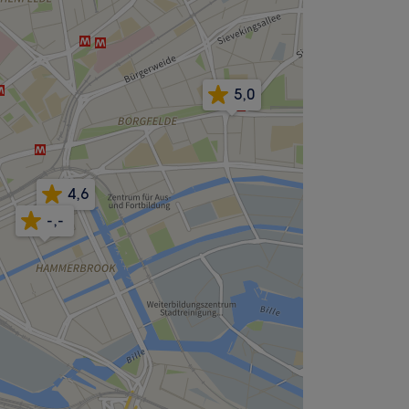
5,0
4,6
-,-