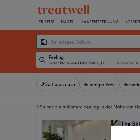
FRISEUR
NÄGEL
HAARENTFERNUNG
KOSMET
Peeling
in der Nähe von Hohenfelde, Hamburg
・
Beliebiges D
Sortieren nach
Beliebiger Preis
Besonde
9 Salons die anbieten:
peeling in der Nähe von 
The Sk
4,8
4315 Be