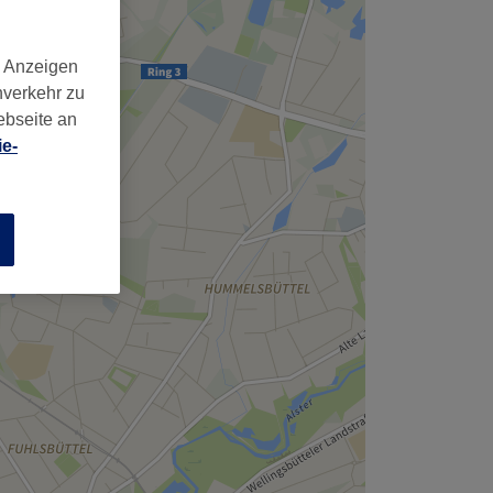
d Anzeigen
nverkehr zu
ebseite an
e-
n