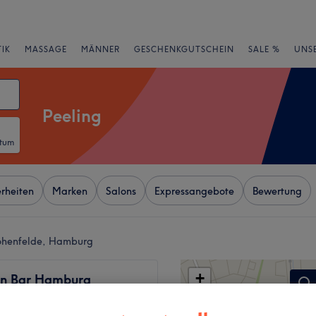
IK
MASSAGE
MÄNNER
GESCHENKGUTSCHEIN
SALE %
UNS
Peeling
atum
rheiten
Marken
Salons
Expressangebote
Bewertung
Hohenfelde, Hamburg
+
in Bar Hamburg
−
wertungen