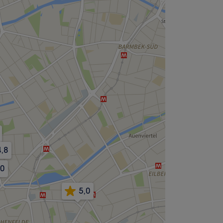
4,8
,0
5,0