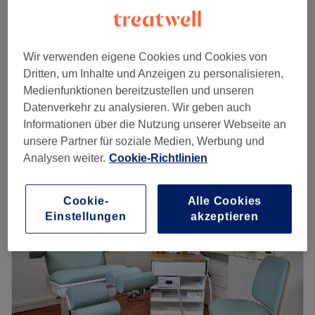
Gesichtsbehandlung - Green Peel Energy Inkl.
169 €
Home Care SET
1 Std.
Wir verwenden eigene Cookies und Cookies von
Green Peel Classic - 2 Sitzungen. Inkl. Home
Dritten, um Inhalte und Anzeigen zu personalisieren,
249 €
Care
Medienfunktionen bereitzustellen und unseren
1 Std. 15 Min.
Datenverkehr zu analysieren. Wir geben auch
Schnellansicht Saloninfos
Informationen über die Nutzung unserer Webseite an
unsere Partner für soziale Medien, Werbung und
Montag
14:00
–
19:30
Analysen weiter.
Cookie-Richtlinien
Dienstag
10:00
–
20:30
Mittwoch
10:00
–
20:30
Cookie-
Alle Cookies
Donnerstag
10:00
–
20:30
Einstellungen
akzeptieren
Freitag
10:00
–
20:30
Samstag
10:00
–
17:00
Sonntag
Geschlossen
Erlebe die fortschrittlichsten Kosmetik- und Anti-Aging-
Lösungen mit Chili-Cosmetics, deinem Experten für