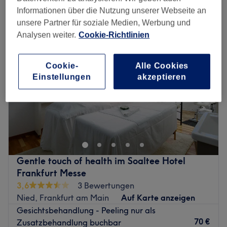
peeling in der Nähe von Griesheim, Frankfurt am Main
Informationen über die Nutzung unserer Webseite an
unsere Partner für soziale Medien, Werbung und
Analysen weiter.
Cookie-Richtlinien
Cookie-
Alle Cookies
Einstellungen
akzeptieren
Gentle touch of health im Soaltee Hotel
Frankfurt Messe
3,6
3 Bewertungen
Nied, Frankfurt am Main
Auf Karte anzeigen
Gesichtsbehandlung - Peeling nur als
70 €
Zusatzbehandlung buchbar