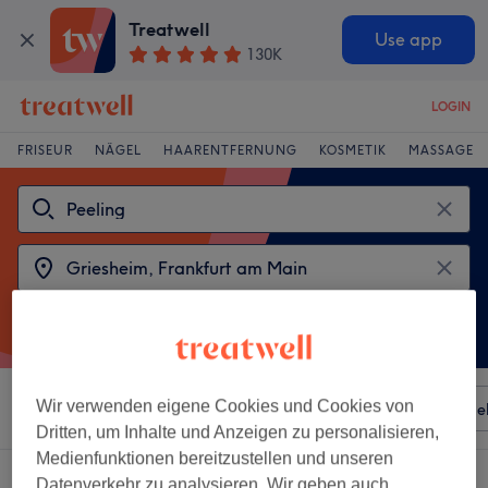
Treatwell
Use app
130K
LOGIN
FRISEUR
NÄGEL
HAARENTFERNUNG
KOSMETIK
MASSAGE
Wir verwenden eigene Cookies und Cookies von
Sortieren nach
Besonderheiten
Salons
Expressange
Dritten, um Inhalte und Anzeigen zu personalisieren,
Medienfunktionen bereitzustellen und unseren
2 Salons die anbieten:
Datenverkehr zu analysieren. Wir geben auch