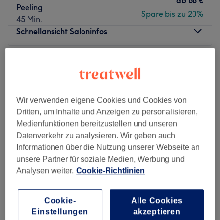
ab
68 €
Peeling
Spare bis zu 20%
45 Min.
Schnellansicht Saloninfos
Montag
10:00
–
19:00
Dienstag
10:00
–
19:00
Mittwoch
10:00
–
19:00
Donnerstag
10:00
–
19:00
Wir verwenden eigene Cookies und Cookies von
Freitag
10:00
–
19:00
Dritten, um Inhalte und Anzeigen zu personalisieren,
Samstag
10:00
–
19:00
Medienfunktionen bereitzustellen und unseren
Sonntag
Geschlossen
Datenverkehr zu analysieren. Wir geben auch
Informationen über die Nutzung unserer Webseite an
Ein Besuch im Kosmetikstudio Add Beauty in Frankfurt, im
unsere Partner für soziale Medien, Werbung und
Stadteil Westend-Süd, ist wie eine Reise in die Welt der
Analysen weiter.
Cookie-Richtlinien
Schönheit und Entspannung. Egal ob eine wohltuende
Massage, ein kreatives Nageldesign oder eine
erfrischende Gesichtsbehandlung, hier findest du
Cookie-
Alle Cookies
Perfect Body
Einstellungen
akzeptieren
garantiert, was dein Herz begehrt!
4,9
99 Bewertungen