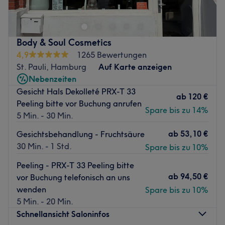
Entspannung sehnen: Sobald die Tür geschlossen ist,
heißt es hier: Zurücklehnen und Entspannen. Egal ob
gestresste Businessfrau/Mann in der Mittagspause oder
Body & Soul Cosmetics
Mutter/Vater mit Kindern, jeder bekommt hier die auf ihn
4,9
1265 Bewertungen
eigens abgestimmte Behandlung in einem angenehmen
St. Pauli, Hamburg
Auf Karte anzeigen
Ambiente. Das Angebot ist breit gefächert und individuell
Nebenzeiten
an die Wünsche und Bedürfnisse des jeweiligen Kunden
Gesicht Hals Dekolleté PRX-T 33
angepasst. Eine Aroma- und Lichttherapie für Gesicht
ab
120 €
Peeling bitte vor Buchung anrufen
und Körper vereint das Wissen der Menschheit um die
Spare bis zu 14%
5 Min. - 30 Min.
„Kräfte der Natur“ und wirkt sich besonders rasch und
nachhaltig auf Gesundheit und Schönheit aus.
ab
53,10 €
Gesichtsbehandlung - Fruchtsäure
30 Min. - 1 Std.
Spare bis zu 10%
Nächste öffentliche Verkehrsmittel:
Peeling - PRX-T 33 Peeling bitte
In nur vier Gehminuten erreichst du die U-Bahnhaltestelle
ab
94,50 €
vor Buchung telefonisch an uns
Feldstraße.
wenden
Spare bis zu 10%
Das Team:
5 Min. - 20 Min.
Das Ziel einer jeden Behandlung ist es, nicht nur mit
Schnellansicht Saloninfos
einem schöneren Äußeren, sondern auch mit einem