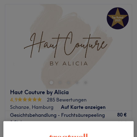
Haut Couture by Alicia
4,9
285 Bewertungen
Schanze, Hamburg
Auf Karte anzeigen
80 €
Gesichtsbehandlung - Fruchtsäurepeeling
1 Std.
90 €
Schnellansicht Saloninfos