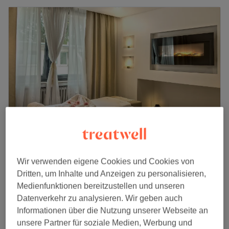
Janamou
Wir verwenden eigene Cookies und Cookies von
4,8
552 Bewertungen
Dritten, um Inhalte und Anzeigen zu personalisieren,
Oberkassel, Düsseldorf
Auf Karte anzeigen
Medienfunktionen bereitzustellen und unseren
130 €
Gesichtsbehandlung - Green Peel
Datenverkehr zu analysieren. Wir geben auch
45 Min.
150 €
Informationen über die Nutzung unserer Webseite an
unsere Partner für soziale Medien, Werbung und
89 €
Fruchtsäure Peeling (Acid Peeling)