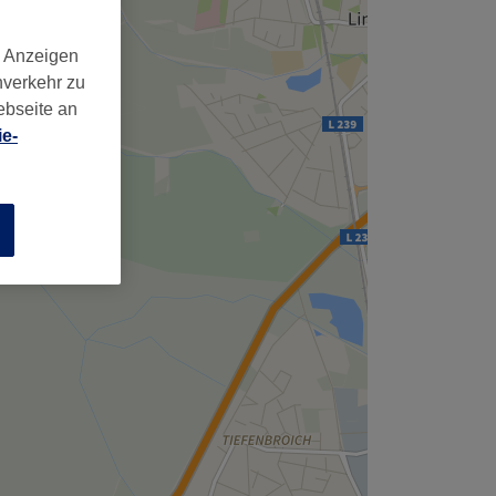
d Anzeigen
nverkehr zu
ebseite an
e-
n