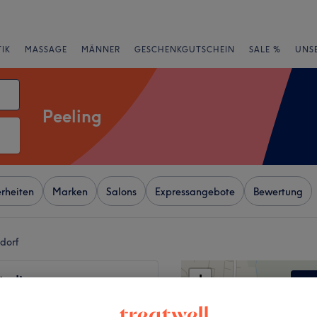
IK
MASSAGE
MÄNNER
GESCHENKGUTSCHEIN
SALE %
UNS
Peeling
rheiten
Marken
Salons
Expressangebote
Bewertung
ldorf
+
Studio
5 Bewertungen
−
l, Düsseldorf