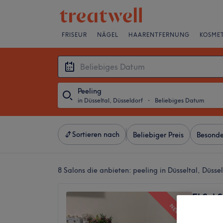
FRISEUR
NÄGEL
HAARENTFERNUNG
KOSMET
Peeling
in Düsseltal, Düsseldorf
・
Beliebiges Datum
Sortieren nach
Beliebiger Preis
Besonde
8 Salons die anbieten:
peeling in Düsseltal, Düsse
El Sol 
NEU
5,0
Düsselta