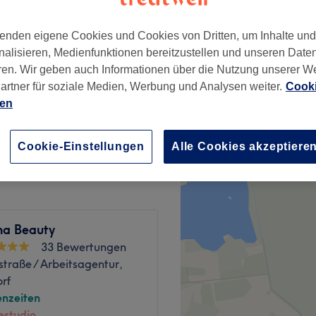
enden eigene Cookies und Cookies von Dritten, um Inhalte un
nalisieren, Medienfunktionen bereitzustellen und unseren Date
ren. Wir geben auch Informationen über die Nutzung unserer W
artner für soziale Medien, Werbung und Analysen weiter.
Cooki
45 €
ien
 + Peeling
55 €
Cookie-Einstellungen
Alle Cookies akzeptiere
a Beauty
33 Bewertungen
straße / Arbeitsagentur,
rf
nzeiten
studio