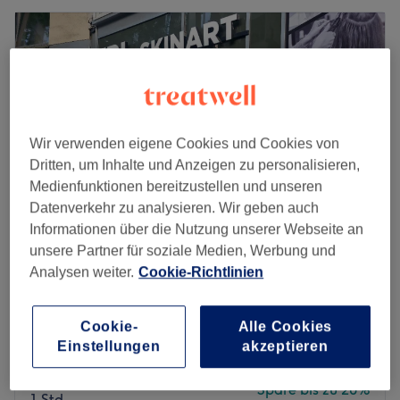
Wir verwenden eigene Cookies und Cookies von
Dritten, um Inhalte und Anzeigen zu personalisieren,
Medienfunktionen bereitzustellen und unseren
Datenverkehr zu analysieren. Wir geben auch
Informationen über die Nutzung unserer Webseite an
unsere Partner für soziale Medien, Werbung und
KRL.Skinart mehr als nur Kosmetik
Analysen weiter.
Cookie-Richtlinien
5,0
10 Bewertungen
City, Dortmund
Auf Karte anzeigen
Cookie-
Alle Cookies
Nebenzeiten
Einstellungen
akzeptieren
Gesichtsbehandlung - Carbon
ab
95,20 €
Peeling
Spare bis zu 20%
1 Std.