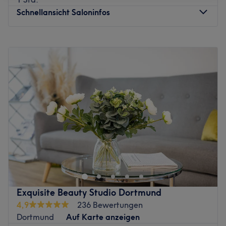
Schnellansicht Saloninfos
Montag
10:00
–
20:00
Dienstag
10:00
–
20:00
Mittwoch
10:00
–
20:00
Donnerstag
10:00
–
20:00
Freitag
10:00
–
20:00
Samstag
10:00
–
16:00
Sonntag
Geschlossen
Bei KRL.Skinart in Dortmund dreht sich alles um
strahlende Haut und echte Wohlfühlmomente. Das Studio
kombiniert moderne Beauty-Treatments mit einer
entspannten, stilvollen Atmosphäre, in der du den Alltag
hinter dir lassen kannst. Individuell abgestimmte
Exquisite Beauty Studio Dortmund
Behandlungen sorgen für sichtbare Ergebnisse und einen
4,9
236 Bewertungen
natürlichen Glow – perfekt für deine persönliche Auszeit.
Dortmund
Auf Karte anzeigen