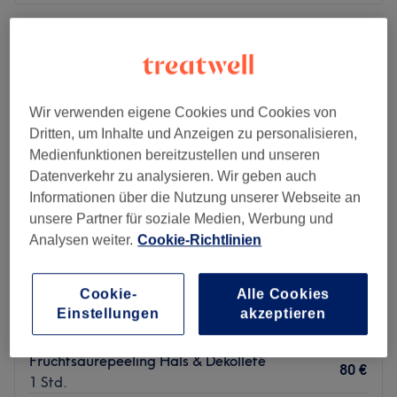
Montag
10:00
–
19:00
Dienstag
10:00
–
19:00
Mittwoch
10:00
–
19:00
Donnerstag
10:00
–
19:00
Wir verwenden eigene Cookies und Cookies von
Freitag
10:00
–
19:00
Dritten, um Inhalte und Anzeigen zu personalisieren,
Samstag
10:00
–
16:00
Medienfunktionen bereitzustellen und unseren
Sonntag
Geschlossen
Datenverkehr zu analysieren. Wir geben auch
Informationen über die Nutzung unserer Webseite an
Dina Cosmetics
ist ein Kosmetikstudio in Bonn-Endenich,
unsere Partner für soziale Medien, Werbung und
das vielfältige Schönheitsbehandlungen in einem
Analysen weiter.
Cookie-Richtlinien
modernen und hygienischen Ambiente anbietet.
Nächste öffentliche Verkehrsmittel
Die Bushaltestelle Endenich Mitte (Linien 610, 611, 631)
Edies Schönheitsatelier
Cookie-
Alle Cookies
befindet sich in unmittelbarer Nähe und ist in etwa zwei
Einstellungen
akzeptieren
5,0
25 Bewertungen
Gehminuten erreichbar. Zudem ist der Bahnhof Bonn-
Zentrum , Bonn
Auf Karte anzeigen
Endenich Nord etwa zehn Gehminuten entfernt, was eine
Fruchtsäurepeeling Hals & Dekolleté
80 €
bequeme Anreise ermöglicht.​
1 Std.