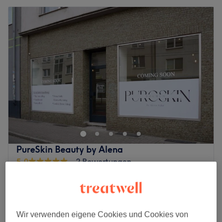
PureSkin Beauty by Alena
5,0
2 Bewertungen
Innenstadt, Bochum
Auf Karte anzeigen
Nebenzeiten
ab
175,20 €
Gesichtsbehandlung - Green Peel
1 Std.
Spare bis zu 20%
Wir verwenden eigene Cookies und Cookies von