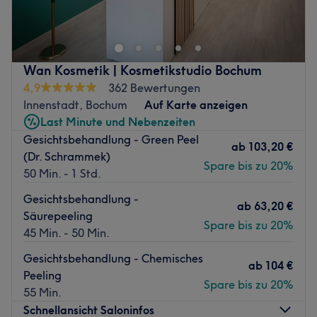
in Bochum, das für seine erstklassigen Dienstleistungen
bekannt ist. Das Studio hat sich aufgrund seiner
Professionalität und der Qualität seiner Dienstleistungen
einen Namen gemacht.
Wan Kosmetik | Kosmetikstudio Bochum
Nächste öffentliche Verkehrsmittel:
4,9
362 Bewertungen
Innenstadt, Bochum
Auf Karte anzeigen
Die Haltestelle Bochum Brückstr. ist in wenigen
Last Minute und Nebenzeiten
Gehminuten erreichbar.
Gesichtsbehandlung - Green Peel
ab
103,20 €
Das Team:
(Dr. Schrammek)
Spare bis zu 20%
Das Nagelstudio Saigon Kimmie's Beauty wird von einem
50 Min. - 1 Std.
kleinen, engagierten Team betrieben. Jedes Mitglied des
Gesichtsbehandlung -
Teams ist darauf bedacht, den Kunden den
ab
63,20 €
Säurepeeling
bestmöglichen Service zu bieten. Das Team ist
Spare bis zu 20%
45 Min. - 50 Min.
professionell und hat ein Auge für Details, was sich in der
Zufriedenheit der Kunden widerspiegelt.
Gesichtsbehandlung - Chemisches
ab
104 €
Peeling
Was uns an dem Salon gefällt:
Spare bis zu 20%
55 Min.
Atmosphäre: Einladend, elegant, angenehm.
Schnellansicht Saloninfos
Expertise: Nageldesign.