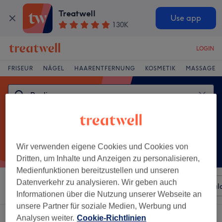
Treatwell
Use app
130K
LOGIN
FRISEUR
NÄGEL
HAARENTFERNUNG
KOSMETIK
MASSAGE
Wir verwenden eigene Cookies und Cookies von
Dritten, um Inhalte und Anzeigen zu personalisieren,
Medienfunktionen bereitzustellen und unseren
Datenverkehr zu analysieren. Wir geben auch
Sortieren nach
Beliebiger Preis
Besonderheiten
Sal
Informationen über die Nutzung unserer Webseite an
unsere Partner für soziale Medien, Werbung und
Ein Salon, der anbietet:
Analysen weiter.
Cookie-Richtlinien