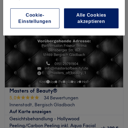
peeling in der Nähe von Innenstadt, Bergisch Gladbach
Cookie-
Alle Cookies
Einstellungen
akzeptieren
Masters of Beauty®
5,0
34 Bewertungen
Innenstadt, Bergisch Gladbach
Auf Karte anzeigen
Gesichtsbehandlung - Hollywood
Peeling/Carbon Peeling inkl. Aqua Facial