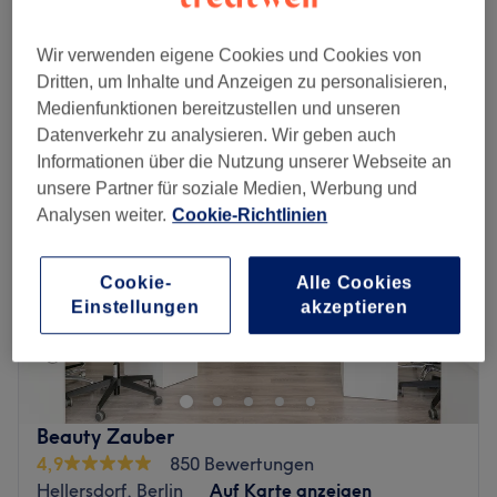
40 Min.
Schnellansicht Saloninfos
Wir verwenden eigene Cookies und Cookies von
Dritten, um Inhalte und Anzeigen zu personalisieren,
Montag
09:00
–
20:00
Medienfunktionen bereitzustellen und unseren
Dienstag
09:00
–
20:00
Datenverkehr zu analysieren. Wir geben auch
Mittwoch
09:00
–
20:00
Informationen über die Nutzung unserer Webseite an
Donnerstag
09:00
–
20:00
unsere Partner für soziale Medien, Werbung und
Freitag
09:00
–
20:00
Analysen weiter.
Cookie-Richtlinien
Samstag
09:00
–
20:00
Sonntag
Geschlossen
Cookie-
Alle Cookies
Einstellungen
akzeptieren
Wer kennt es nicht? Nach einem langen, erfolgreichen
Shoppingtag möchte man sich gerne eine kleine Auszeit
gönnen. Dies können Berliner nun im Beautysalon Hani
Beauty im Kaufpark Eiche. Ob erstklassige
Gesichtsbehandlungen, Mani- und Pediküre, Massagen,
Beauty Zauber
Gesichtsbehandlungen oder lange und dichte Wimpern –
4,9
850 Bewertungen
für jeden ist etwas dabei. Verbinde auch du deine
Hellersdorf, Berlin
Auf Karte anzeigen