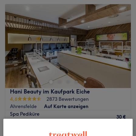
Hani Beauty im Kaufpark Eiche
4,6
2873 Bewertungen
Ahrensfelde
Auf Karte anzeigen
Spa Pediküre
30 €
25 Min.
Deluxe Pediküre
37 €