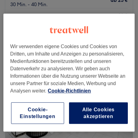
ab
25 €
30 Min. - 40 Min.
30 €
Maniküre mit Gellack und Handmassage
1 Std. 15 Min.
56 €
Schnellansicht Saloninfos
Wir verwenden eigene Cookies und Cookies von
Montag
10:00
–
20:00
Dritten, um Inhalte und Anzeigen zu personalisieren,
Dienstag
10:00
–
20:00
Medienfunktionen bereitzustellen und unseren
Mittwoch
10:00
–
20:00
Datenverkehr zu analysieren. Wir geben auch
Donnerstag
10:00
–
20:00
Informationen über die Nutzung unserer Webseite an
Freitag
10:00
–
20:00
unsere Partner für soziale Medien, Werbung und
Samstag
10:00
–
20:00
Analysen weiter.
Cookie-Richtlinien
Sonntag
Geschlossen
Endlich unliebsamen Härchen Adé sagen – mithilfe des
Cookie-
Alle Cookies
Teams von Miss Saigon Nail Waxing & Sugaring in Essen.
Einstellungen
akzeptieren
Sicher dir jetzt deine Zeit im Paradies der Salons –
bequem und sorgenfrei online über Treatwell.
Wer kennt das nicht: täglich mühsames Rasieren von