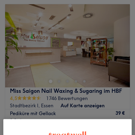
Miss Saigon Nail Waxing & Sugaring im HBF
4,5
1746 Bewertungen
Stadtbezirk I, Essen
Auf Karte anzeigen
39 €
Pediküre mit Gellack
1 Std.
69 €
Pediküre mit 2 Minuten Massage