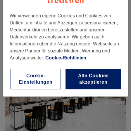
ab
25 €
30 Min. - 40 Min.
30 €
Maniküre mit Gellack und Handmassage
Wir verwenden eigene Cookies und Cookies von
1 Std. 15 Min.
56 €
Dritten, um Inhalte und Anzeigen zu personalisieren,
Schnellansicht Saloninfos
Medienfunktionen bereitzustellen und unseren
Datenverkehr zu analysieren. Wir geben auch
Informationen über die Nutzung unserer Webseite an
Montag
10:00
–
20:00
unsere Partner für soziale Medien, Werbung und
Dienstag
10:00
–
20:00
Analysen weiter.
Cookie-Richtlinien
Mittwoch
10:00
–
20:00
Donnerstag
10:00
–
20:00
Freitag
10:00
–
20:00
Cookie-
Alle Cookies
Samstag
10:00
–
20:00
Einstellungen
akzeptieren
Sonntag
Geschlossen
Endlich unliebsamen Härchen Adé sagen – mithilfe des
Teams von Miss Saigon Nail Waxing & Sugaring in Essen.
Sicher dir jetzt deine Zeit im Paradies der Salons –
bequem und sorgenfrei online über Treatwell.
Wer kennt das nicht: täglich mühsames Rasieren von