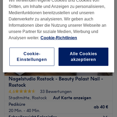
Wir verwenden eigene Cookies und Cookies von
Dritten, um Inhalte und Anzeigen zu personalisieren,
Medienfunktionen bereitzustellen und unseren
Datenverkehr zu analysieren. Wir geben auch
Informationen über die Nutzung unserer Webseite an
unsere Partner für soziale Medien, Werbung und
Analysen weiter.
Cookie-Richtlinien
Cookie-
Alle Cookies
Einstellungen
akzeptieren
Nagelstudio Rostock - Beauty Palast Nail -
Rostock
4,6
33 Bewertungen
Stadtmitte, Rostock
Auf Karte anzeigen
Pediküre
ab
40 €
20 Min. - 40 Min.
Schnellansicht Saloninfos