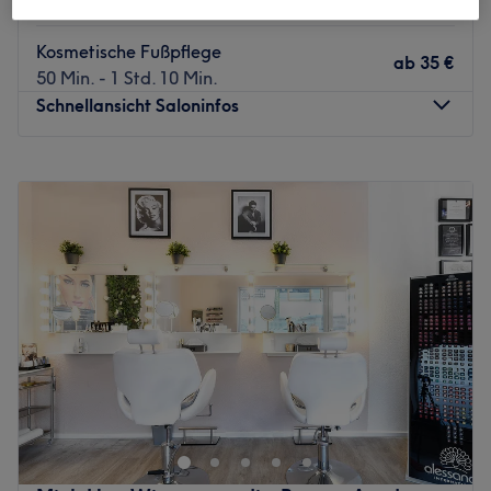
50 Min. - 1 Std. 10 Min.
Kosmetische Fußpflege
ab
35 €
50 Min. - 1 Std. 10 Min.
Schnellansicht Saloninfos
Montag
09:00
–
16:00
Dienstag
09:00
–
16:00
Mittwoch
09:00
–
16:00
Donnerstag
09:00
–
16:00
Freitag
09:00
–
16:00
Samstag
09:00
–
19:00
Sonntag
Geschlossen
Umwerfende Nageldesigns und umfangreiche
Nagelpflege bekommst du bei Fachfusspflegewest, Praxis
für Fußpflege, Maniküre und Pediküre in Köln. Egal ob
eine entspannende Maniküre, Nagelmodellage oder
Shellac, lehne dich zurück und lasse dich überzeugen.