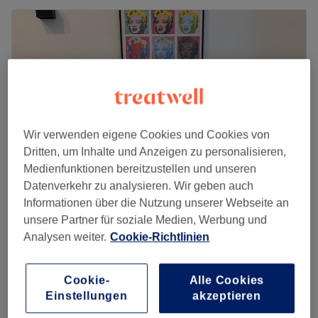
Wir verwenden eigene Cookies und Cookies von
Dritten, um Inhalte und Anzeigen zu personalisieren,
Medienfunktionen bereitzustellen und unseren
Datenverkehr zu analysieren. Wir geben auch
Informationen über die Nutzung unserer Webseite an
Fachfusspflegewest
unsere Partner für soziale Medien, Werbung und
4,8
37 Bewertungen
Analysen weiter.
Cookie-Richtlinien
Alt-Weiden, Köln
Auf Karte anzeigen
Fusspflege nach medizinische Richtlinien
ab
35 €
Cookie-
Alle Cookies
40 Min. - 50 Min.
Einstellungen
akzeptieren
Medizinische Fußpflege
35 €