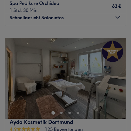
Spa Pediküre Orchidea
63 €
1 Std. 30 Min.
Schnellansicht Saloninfos
Montag
11:00
–
19:00
Dienstag
11:00
–
19:00
Mittwoch
Geschlossen
Donnerstag
11:00
–
19:00
Freitag
11:00
–
19:00
Samstag
11:00
–
18:00
Sonntag
Geschlossen
Nagelstudio in Dortmund - Wambel | Maniküre, Pediküre,
Fußpflege, Gel Nägel & Designs.
Perfekte Nägel für jeden Anlass in unserem modernen
Nagelstudio in Dortmund
✅ Maniküre & Pediküre (Gellack und Gel)
Ayda Kosmetik Dortmund
✅ Nail Art, French & „russische Maniküre“
4,9
125 Bewertungen