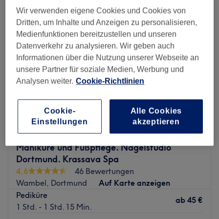
Wir verwenden eigene Cookies und Cookies von
Dritten, um Inhalte und Anzeigen zu personalisieren,
Medienfunktionen bereitzustellen und unseren
Datenverkehr zu analysieren. Wir geben auch
Informationen über die Nutzung unserer Webseite an
unsere Partner für soziale Medien, Werbung und
Analysen weiter.
Cookie-Richtlinien
Cookie-
Alle Cookies
Einstellungen
akzeptieren
Maniküre und Fußpflege. Nagelstudio
Dortmund. Krassava Spa
4,6
46 Bewertungen
Wambel, Dortmund
Auf Karte anzeigen
Pediküre
ab
45 €
1 Std. - 1 Std. 15 Min.