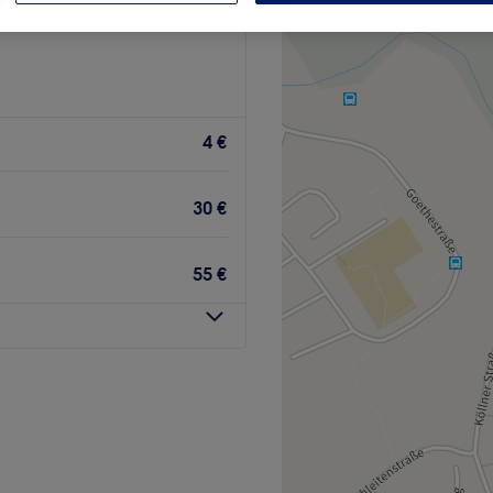
4 €
30 €
55 €