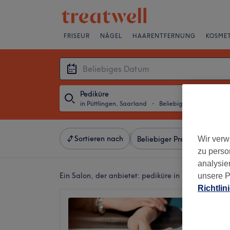
FRISEUR
NÄGEL
HAARENTFERNUNG
KOSMET
Pediküre
in Püttlingen, Saarland
・
Beliebiges Datum
Sortieren nach
Wir verw
Beliebiger Preis
Salons
zu perso
analysie
Ein Salon, der anbietet:
pediküre in Püttlingen, S
unsere P
Richtlin
Be.you.
5,0
Püttling