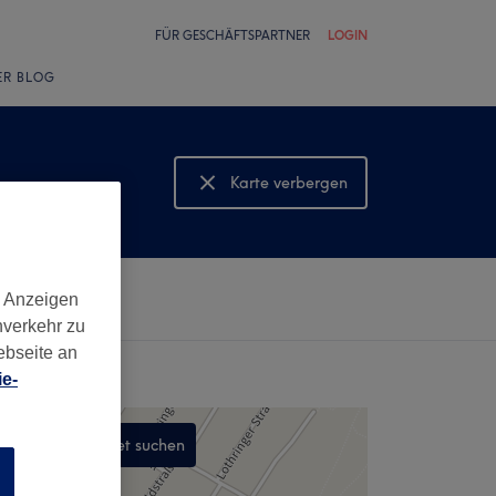
FÜR GESCHÄFTSPARTNER
LOGIN
ER BLOG
Karte verbergen
Karte anzeigen
d Anzeigen
nverkehr zu
ebseite an
e-
In diesem Gebiet suchen
n
,