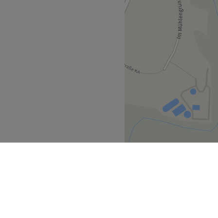
Füßen aus. Im Studio wird
küre sowie spezialisierte
Zurück zur Salonansicht