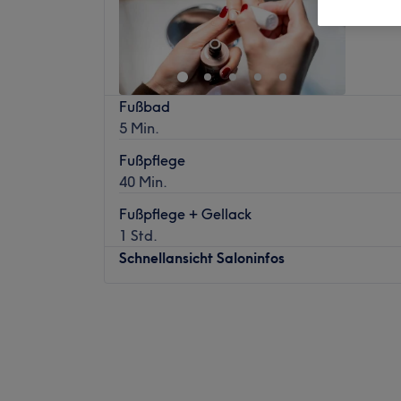
Fußbad
5 Min.
Fußpflege
40 Min.
Fußpflege + Gellack
1 Std.
Schnellansicht Saloninfos
Montag
Geschlossen
Dienstag
11:00
–
17:00
Mittwoch
11:00
–
17:00
Donnerstag
11:00
–
17:00
Freitag
11:00
–
17:00