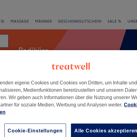
IK
MASSAGE
MÄNNER
GESCHENKGUTSCHEIN
SALE %
UNS
Pediküre
enden eigene Cookies und Cookies von Dritten, um Inhalte un
Expressangebote
Bewertung
nalisieren, Medienfunktionen bereitzustellen und unseren Date
ren. Wir geben auch Informationen über die Nutzung unserer W
aarland
artner für soziale Medien, Werbung und Analysen weiter.
Cooki
ien
+
tiful by Ira
1 Bewertung
−
Cookie-Einstellungen
Alle Cookies akzeptiere
en, Saarland