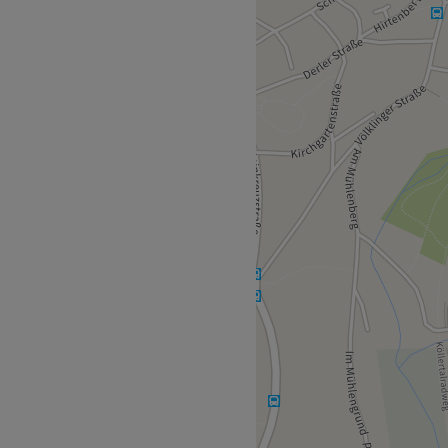
mbination aus Ästhetik und
n Be.you.tiful in Püttlingen
Sauberkeit und eine
t im Mittelpunkt. Mit viel
Behandlung zu einem
ie Wünsche der Kundinnen
 in zwei Gehminuten bequem
chaftliche Expertin, die sich
t. Ihre Arbeitsweise
tiefes Verständnis für die