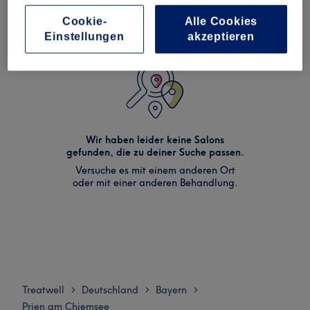
Cookie-
Alle Cookies
Einstellungen
akzeptieren
Wir haben leider keine Salons
gefunden, die zu deiner Suche passen.
Versuche es mit einem anderen Ort
oder mit einer anderen Behandlung.
Treatwell
Deutschland
Bayern
>
>
>
Prien am Chiemsee