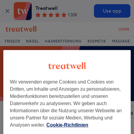
Treatwell
Use app
130K
LOGIN
FRISEUR
NÄGEL
HAARENTFERNUNG
KOSMETIK
MASSAGE
Wir verwenden eigene Cookies und Cookies von
Dritten, um Inhalte und Anzeigen zu personalisieren,
Medienfunktionen bereitzustellen und unseren
Datenverkehr zu analysieren. Wir geben auch
Informationen über die Nutzung unserer Webseite an
Sortieren nach
Salons
Expressangebote
Bewertung
unsere Partner für soziale Medien, Werbung und
Analysen weiter.
Cookie-Richtlinien