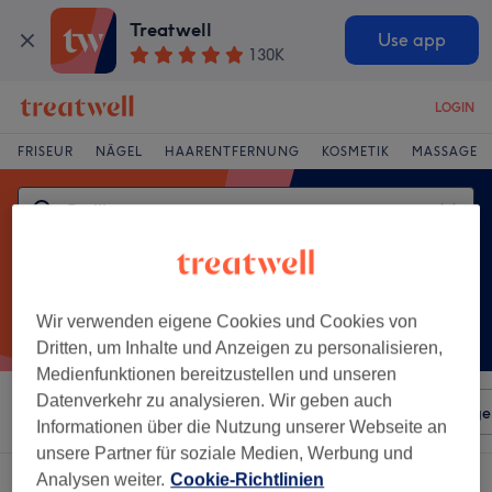
Treatwell
Use app
130K
LOGIN
FRISEUR
NÄGEL
HAARENTFERNUNG
KOSMETIK
MASSAGE
Wir verwenden eigene Cookies und Cookies von
Dritten, um Inhalte und Anzeigen zu personalisieren,
Medienfunktionen bereitzustellen und unseren
Datenverkehr zu analysieren. Wir geben auch
Sortieren nach
Beliebiger Preis
Salons
Expressange
Informationen über die Nutzung unserer Webseite an
unsere Partner für soziale Medien, Werbung und
Analysen weiter.
Cookie-Richtlinien
Ein Salon, der anbietet:
pediküre in der Nähe von Neu-Ulm, Bayern