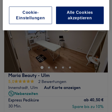
Cookie-
Alle Cookies
Einstellungen
akzeptieren
Maria Beauty - Ulm
5,0
2 Bewertungen
Innenstadt, Ulm
Auf Karte anzeigen
Nebenzeiten
ab
40,50 €
Express Pediküre
30 Min.
Spare bis zu 10%