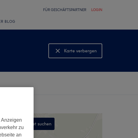
FÜR GESCHÄFTSPARTNER
LOGIN
ER BLOG
Karte verbergen
Karte anzeigen
d Anzeigen
In diesem Gebiet suchen
nverkehr zu
,
ebseite an