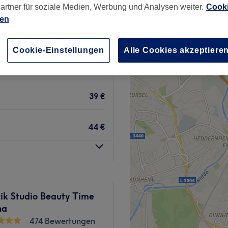
artner für soziale Medien, Werbung und Analysen weiter.
Cooki
ien
Cookie-Einstellungen
Alle Cookies akzeptiere
33 €
39 €
44 €
ik Studio Beauty Time
na
474 Bewertungen