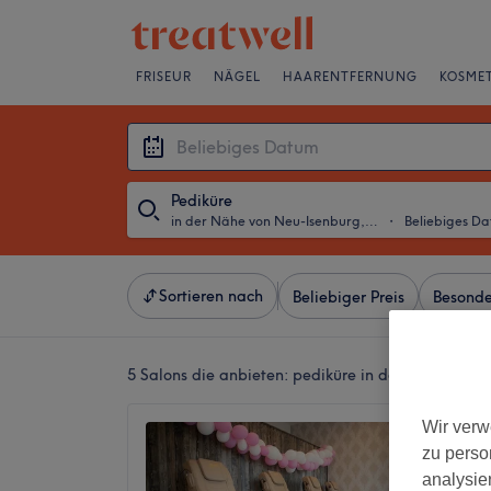
FRISEUR
NÄGEL
HAARENTFERNUNG
KOSMET
Pediküre
in der Nähe von Neu-Isenburg, Hessen
・
Beliebiges D
Sortieren nach
Beliebiger Preis
Besonde
5 Salons die anbieten:
pediküre in der Nähe von 
Wir verw
New Yo
zu perso
4,4
analysie
Schwanh