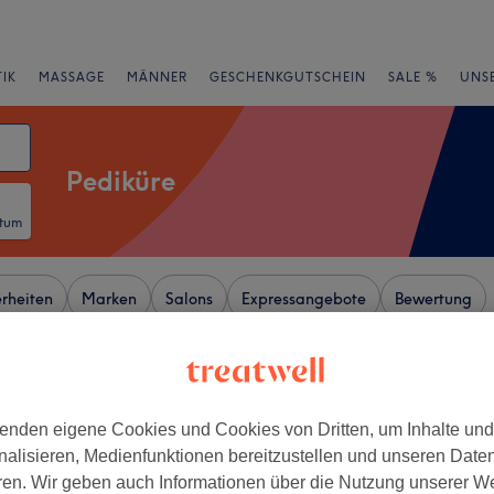
IK
MASSAGE
MÄNNER
GESCHENKGUTSCHEIN
SALE %
UNS
Pediküre
atum
rheiten
Marken
Salons
Expressangebote
Bewertung
Neu-Isenburg, Hessen
enden eigene Cookies und Cookies von Dritten, um Inhalte un
+
rk Nails
nalisieren, Medienfunktionen bereitzustellen und unseren Date
522 Bewertungen
−
ren. Wir geben auch Informationen über die Nutzung unserer W
eim, Frankfurt am Main