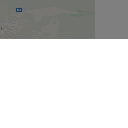
Leaflet
| ©
OpenStreetMap
contributors
Unternehmen
Über uns